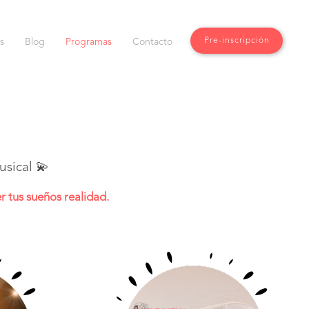
Pre-inscripción
s
Blog
Programas
Contacto
sical 💫
r tus sueños realidad.