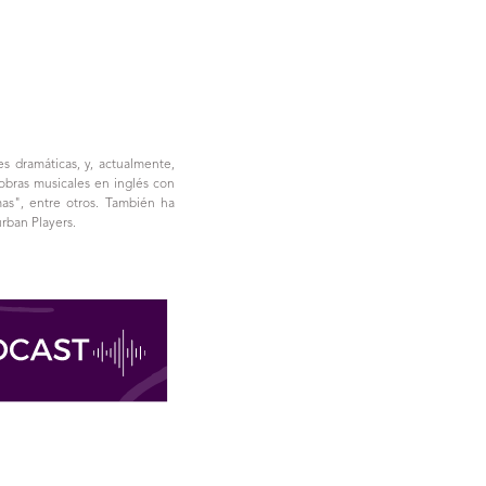
es dramáticas, y, actualmente,
 obras musicales en inglés con
as", entre otros. También ha
rban Players.