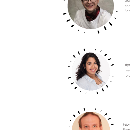
tea
com
"en
Ay
mae
lo 
Fabi