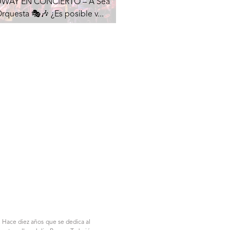
WAY EN CONCIERTO – A Sea
Orquesta 🎭🎶 ¿Es posible v...
 Hace diez años que se dedica al