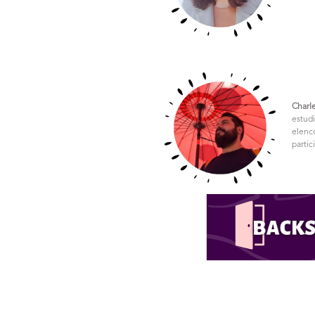
Charl
estud
elenc
parti