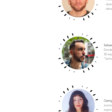
Fern
dram
deta
Sebas
Desde
30 es
"Señor
Camig
avanz
expres