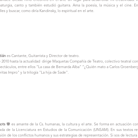
andes. Desde niño encontró en el arte un lugar para desarrollar mi creatividad.
aturgia, canto y también estudió guitarra. Ama la poesía, la música y el cine. E
lles y buscar, como diría Kandinsky, lo espiritual en el arte.
tián
es Cantante, Guitarrista y Director de teatro.
 2010 hasta la actualidad dirige Maquetas Compañía de Teatro, colectivo teatral co
pectáculos, entre ellos “La casa de Bernarda Alba” “¿Quién mato a Carlos Groenbe
itas Impro" y la trilogía "La hija de Sade".
ots 🌸
es amante de la Cs. humanas, la cultura y el arte. Se forma en actuación co
ada de la Licenciatura en Estudios de la Comunicación (UNSAM). En sus textos re
ión de los conflictos humanos y sus estrategias de representación. Si sos de lectura