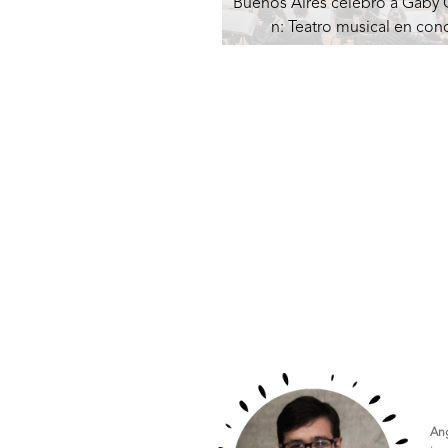
Buenos Aires celebró a Gaby
n: Teatro musical en conc
An