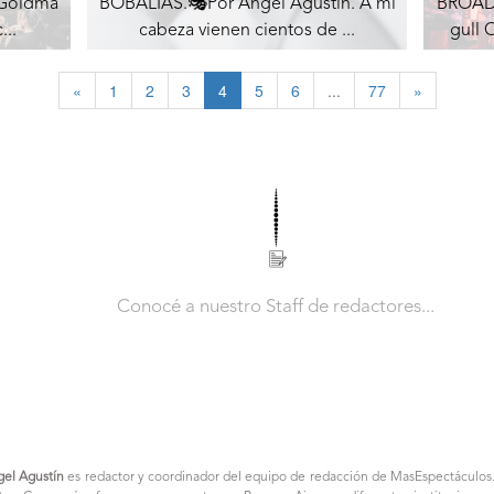
 Goldma
BOBALIAS.🎭Por Ángel Agustín. A mi
BROAD
...
cabeza vienen cientos de ...
gull 
«
1
2
3
4
5
6
...
77
»
Conocé a nuestro Staff de redactores...
gel Agustín
es redactor y coordinador del equipo de redacción de MasEspectáculos.