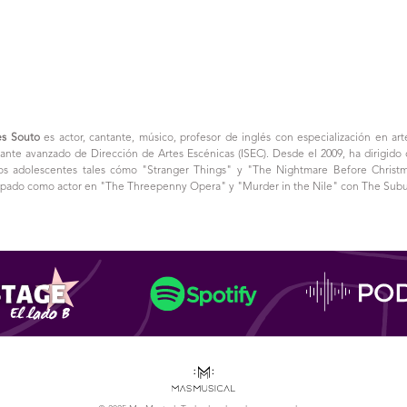
es Souto
es actor, cantante, músico, profesor de inglés con especialización en art
iante avanzado de Dirección de Artes Escénicas (ISEC). Desde el 2009, ha dirigido
os adolescentes tales cómo "Stranger Things" y "The Nightmare Before Christm
cipado como actor en "The Threepenny Opera" y "Murder in the Nile" con The Subu