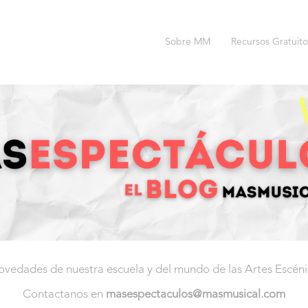
Sobre MM
Recursos Gratuito
novedades de nuestra escuela y del mundo de las Artes Escéni
Contactanos en
masespectaculos@masmusical.com