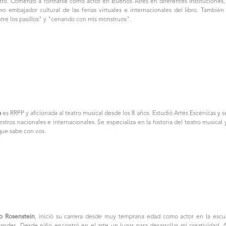
tro. Comenzó a formarse como actor en Buenos Aires en diferentes instituciones, e
o embajador cultural de las ferias virtuales e internacionales del libro. También
tre los pasillos" y "cenando con mis monstruos".
a
es RRPP y aficionada al teatro musical desde los 8 años. Estudió Artes Escénicas y 
stros nacionales e internacionales. Se especializa en la historia del teatro musical
que sabe con vos.
o Rosenstein
, inició su carrera desde muy temprana edad como actor en la escu