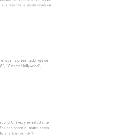
 Además del teatro, se formó en
n sus reseñas le gusta observar
n el que ha presentado más de
rg?", "Cinema Hollywood",
n Julio Chávez y es estudiante
flexiona sobre el teatro como
 liviana, bienvenidx ✨