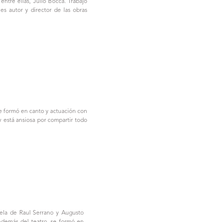
ntre ellas, Julio Bocca. Trabajó
 es autor y director de las obras
se formó en canto y actuación con
 y está ansiosa por compartir todo
ela de Raul Serrano y Augusto